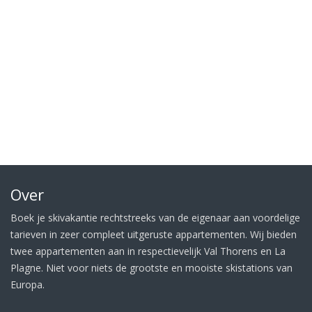
Over
Boek je skivakantie rechtstreeks van de eigenaar aan voordelige
tarieven in zeer compleet uitgeruste appartementen. Wij bieden
twee appartementen aan in respectievelijk Val Thorens en La
Plagne. Niet voor niets de grootste en mooiste skistations van
Europa.